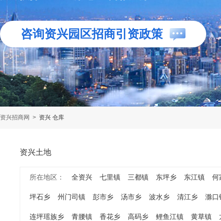
咨询资兴园区招商引资政策
资兴招商网
>
资兴 仓库
资兴土地
所在地区：
全资兴
七里镇
三都镇
东坪乡
东江镇
何
坪石乡
州门司镇
彭市乡
汤市乡
波水乡
清江乡
滁口
连坪瑶族乡
青腰镇
香花乡
高码乡
鲤鱼江镇
黄草镇